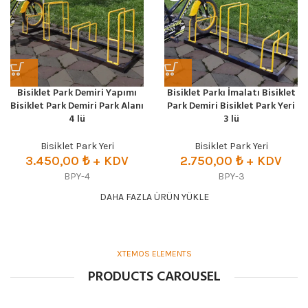
Bisiklet Park Demiri Yapımı
Bisiklet Parkı İmalatı Bisiklet
Bisiklet Park Demiri Park Alanı
Park Demiri Bisiklet Park Yeri
4 lü
3 lü
Bisiklet Park Yeri
Bisiklet Park Yeri
3.450,00
₺ + KDV
2.750,00
₺ + KDV
BPY-4
BPY-3
DAHA FAZLA ÜRÜN YÜKLE
XTEMOS ELEMENTS
PRODUCTS CAROUSEL