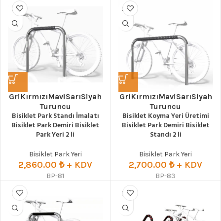
Gri
Kırmızı
Mavi
Sarı
Siyah
Gri
Kırmızı
Mavi
Sarı
Siyah
Turuncu
Turuncu
Bisiklet Park Standı İmalatı
Bisiklet Koyma Yeri Üretimi
Bisiklet Park Demiri Bisiklet
Bisiklet Park Demiri Bisiklet
Park Yeri 2 li
Standı 2 li
Bisiklet Park Yeri
Bisiklet Park Yeri
2,860.00
₺
+ KDV
2,700.00
₺
+ KDV
BP-81
BP-83