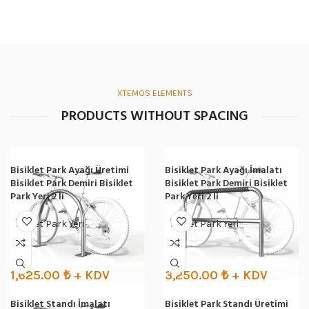
XTEMOS ELEMENTS
PRODUCTS WITHOUT SPACING
Bisiklet Park Ayağı Üretimi
Bisiklet Park Ayağı İmalatı
Bisiklet Park Demiri Bisiklet
Bisiklet Park Demiri Bisiklet
Park Yeri 2 li
Park Yeri 2 li
Bisiklet Park Yeri
Bisiklet Park Yeri
1,625.00
₺
+ KDV
3,250.00
₺
+ KDV
BP-86
BP-85
Bisiklet Standı İmalatı
Bisiklet Park Standı Üretimi