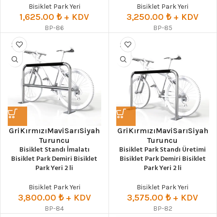
Bisiklet Park Yeri
Bisiklet Park Yeri
1,625.00
₺
+ KDV
3,250.00
₺
+ KDV
BP-86
BP-85
Gri
Kırmızı
Mavi
Sarı
Siyah
Gri
Kırmızı
Mavi
Sarı
Siyah
Turuncu
Turuncu
Bisiklet Standı İmalatı
Bisiklet Park Standı Üretimi
Bisiklet Park Demiri Bisiklet
Bisiklet Park Demiri Bisiklet
Park Yeri 2 li
Park Yeri 2 li
Bisiklet Park Yeri
Bisiklet Park Yeri
3,800.00
₺
+ KDV
3,575.00
₺
+ KDV
BP-84
BP-82