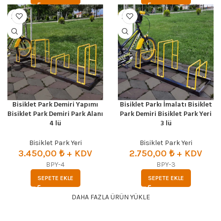
Bisiklet Park Demiri Yapımı
Bisiklet Parkı İmalatı Bisiklet
Bisiklet Park Demiri Park Alanı
Park Demiri Bisiklet Park Yeri
4 lü
3 lü
Bisiklet Park Yeri
Bisiklet Park Yeri
3.450,00
₺ + KDV
2.750,00
₺ + KDV
BPY-4
BPY-3
SEPETE EKLE
SEPETE EKLE
DAHA FAZLA ÜRÜN YÜKLE