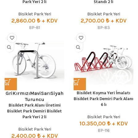
Park Yeri 2 li
Standı 2 li
Bisiklet Park Yeri
Bisiklet Park Yeri
2,860.00
₺
+ KDV
2,700.00
₺
+ KDV
BP-81
BP-83
Bisiklet Koyma Yeri İmalatı
Gri
Kırmızı
Mavi
Sarı
Siyah
Bisiklet Park Demiri Park Alanı
Turuncu
6 lı
Bisiklet Park Alanı Üretimi
Bisiklet Park Demiri Bisiklet
Park Yeri 2 li
Bisiklet Park Yeri
10.350,00
₺ + KDV
Bisiklet Park Yeri
BP-116
2,400.00
₺
+ KDV