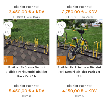
Bisiklet Park Yeri
Bisiklet Park Yeri
3,450.00
₺
+ KDV
2,750.00
₺
+ KDV
LT-009 E-4'lü Park
LT-010 E-3'lü Park
Bisiklet Bağlama Demiri
Bisiklet Park Sehpası Bisiklet
Bisiklet Park Demiri Bisiklet
Park Demiri Bisiklet Park Yeri
Park Yeri 6 lı
5 li
Bisiklet Park Yeri
Bisiklet Park Yeri
5.450,00
₺ + KDV
4.150,00
₺ + KDV
BPY-6
BPY-5