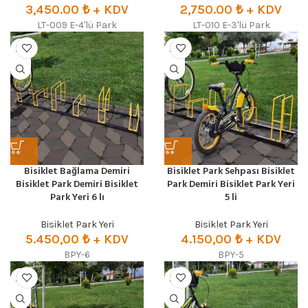
3,450.00
₺
+ KDV
2,750.00
₺
+ KDV
LT-009 E-4'lü Park
LT-010 E-3'lü Park
Bisiklet Bağlama Demiri
Bisiklet Park Sehpası Bisiklet
Bisiklet Park Demiri Bisiklet
Park Demiri Bisiklet Park Yeri
Park Yeri 6 lı
5 li
Bisiklet Park Yeri
Bisiklet Park Yeri
5.450,00
₺ + KDV
4.150,00
₺ + KDV
BPY-6
BPY-5