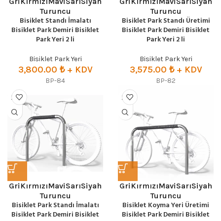
Gri
Kırmızı
Mavi
Sarı
Siyah
Gri
Kırmızı
Mavi
Sarı
Siyah
Turuncu
Turuncu
Bisiklet Standı İmalatı
Bisiklet Park Standı Üretimi
Bisiklet Park Demiri Bisiklet
Bisiklet Park Demiri Bisiklet
Park Yeri 2 li
Park Yeri 2 li
Bisiklet Park Yeri
Bisiklet Park Yeri
3,800.00
₺
+ KDV
3,575.00
₺
+ KDV
BP-84
BP-82
Gri
Kırmızı
Mavi
Sarı
Siyah
Gri
Kırmızı
Mavi
Sarı
Siyah
Turuncu
Turuncu
Bisiklet Park Standı İmalatı
Bisiklet Koyma Yeri Üretimi
Bisiklet Park Demiri Bisiklet
Bisiklet Park Demiri Bisiklet