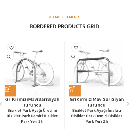
XTEMOS ELEMENTS
BORDERED PRODUCTS GRID
Gri
Kırmızı
Mavi
Sarı
Siyah
Gri
Kırmızı
Mavi
Sarı
Siyah
Turuncu
Turuncu
Bisiklet Park Ayağı Üretimi
Bisiklet Park Ayağı İmalatı
Bisiklet Park Demiri Bisiklet
Bisiklet Park Demiri Bisiklet
Park Yeri 2 li
Park Yeri 2 li