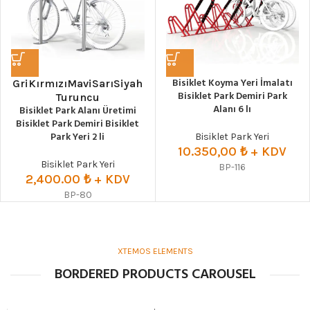
Bisiklet Koyma Yeri İmalatı
Gri
Kırmızı
Mavi
Sarı
Siyah
Bisiklet Park Demiri Park
Turuncu
Alanı 6 lı
Bisiklet Park Alanı Üretimi
Bisiklet Park Demiri Bisiklet
Park Yeri 2 li
Bisiklet Park Yeri
10.350,00
₺ + KDV
Bisiklet Park Yeri
BP-116
2,400.00
₺
+ KDV
BP-80
XTEMOS ELEMENTS
BORDERED PRODUCTS CAROUSEL