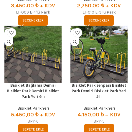
3,450.00
₺
+ KDV
2,750.00
₺
+ KDV
LT-009 E-4'lü Park
LT-010 E-3'lü Park
SEÇENEKLER
SEÇENEKLER
Bisiklet Bağlama Demiri
Bisiklet Park Sehpası Bisiklet
Bisiklet Park Demiri Bisiklet
Park Demiri Bisiklet Park Yeri
Park Yeri 6 lı
5 li
Bisiklet Park Yeri
Bisiklet Park Yeri
5.450,00
₺ + KDV
4.150,00
₺ + KDV
BPY-6
BPY-5
SEPETE EKLE
SEPETE EKLE