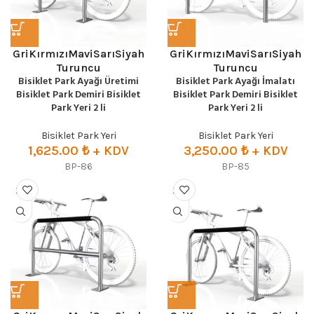
Gri
Kırmızı
Mavi
Sarı
Siyah
Gri
Kırmızı
Mavi
Sarı
Siyah
Turuncu
Turuncu
Bisiklet Park Ayağı Üretimi
Bisiklet Park Ayağı İmalatı
Bisiklet Park Demiri Bisiklet
Bisiklet Park Demiri Bisiklet
Park Yeri 2 li
Park Yeri 2 li
Bisiklet Park Yeri
Bisiklet Park Yeri
1,625.00
₺
+ KDV
3,250.00
₺
+ KDV
BP-86
BP-85