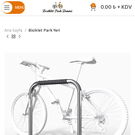
0.00
₺
+ KDV
0
MENÜ
Ana Sayfa
Bisiklet Park Yeri