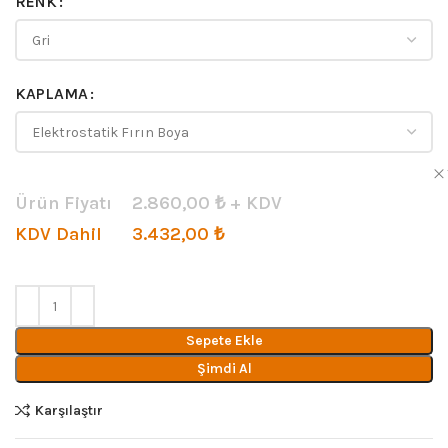
RENK
KAPLAMA
Ürün Fiyatı
2.860,00
₺ + KDV
KDV Dahil
3.432,00
₺
Sepete Ekle
Şimdi Al
Karşılaştır