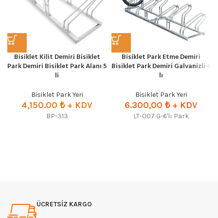
Bisiklet Kilit Demiri Bisiklet
Bisiklet Park Etme Demiri
Park Demiri Bisiklet Park Alanı 5
Bisiklet Park Demiri Galvanizli 6
li
lı
Bisiklet Park Yeri
Bisiklet Park Yeri
4,150.00
₺
+ KDV
6.300,00
₺ + KDV
BP-313
LT-007 G-6'lı Park
ÜCRETSİZ KARGO