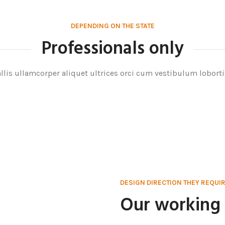
DEPENDING ON THE STATE
Professionals only
nce
Brandie Russell
Wilkerson
Jacob Hawkins
NDER
CEO / FOUNDER
llis ullamcorper aliquet ultrices orci cum vestibulum lobortis
FOUNDER
CEO / FOUNDER
DESIGN DIRECTION THEY REQUI
Our working 