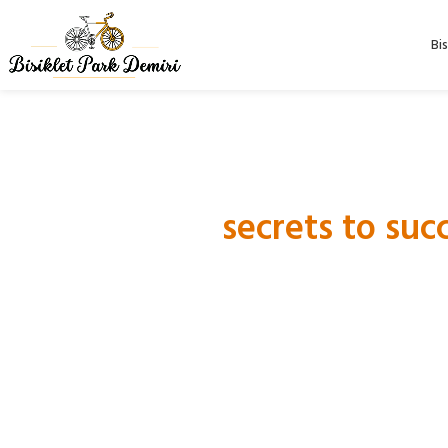
Bis
There are no
secrets to suc
preparation, hard work, and
By
Colin Powell