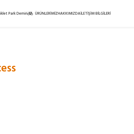
iklet Park Demiri
ÜRÜNLERİMİZ
HAKKIMIZDA
İLETİŞİM BİLGİLERİ
cess
. It is the result of
 learning from failure.