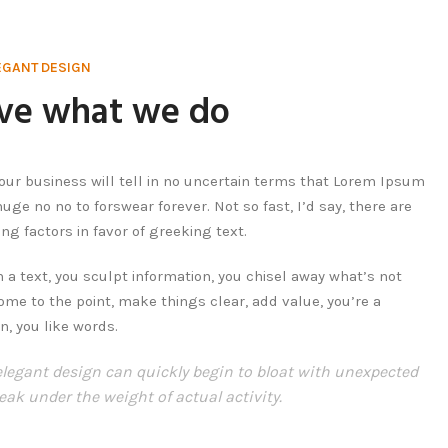
EGANT DESIGN
ve what we do
 our business will tell in no uncertain terms that Lorem Ipsum
huge no no to forswear forever. Not so fast, I’d say, there are
g factors in favor of greeking text.
 a text, you sculpt information, you chisel away what’s not
me to the point, make things clear, add value, you’re a
n, you like words.
elegant design can quickly begin to bloat with unexpected
eak under the weight of actual activity.