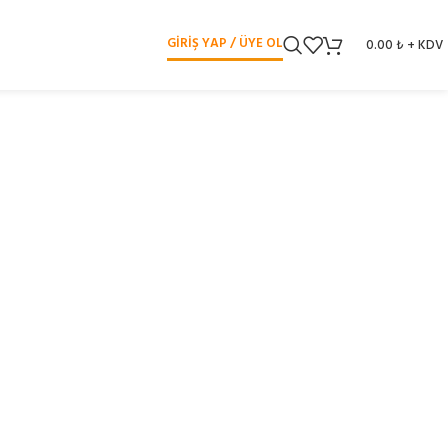
GIRIŞ YAP / ÜYE OL
0.00
₺
+ KDV