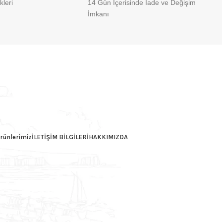
leri
14 Gün İçerisinde İade ve Değişim
İmkanı
rünlerimiz
İLETİŞİM BİLGİLERİ
HAKKIMIZDA