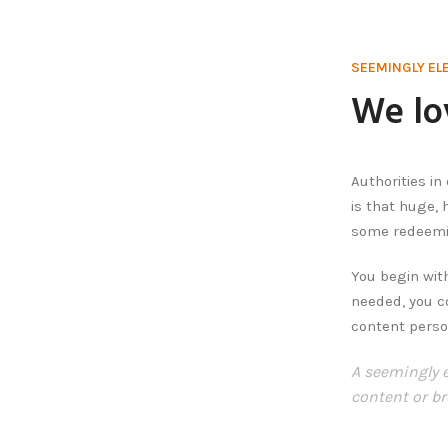
SEEMINGLY EL
We lo
Authorities in
is that huge, 
some redeemin
You begin with
needed, you co
content perso
A seemingly 
content or br