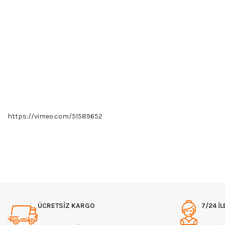
https://vimeo.com/51589652
ÜCRETSİZ KARGO
7/24 İL