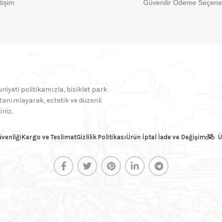
etişim
Güvenilir Ödeme Seçenek
yeti politikamızla, bisiklet park
 tanımlayarak, estetik ve düzenli
iniz.
üvenliği
Kargo ve Teslimat
Gizlilik Politikası
Ürün İptal İade ve Değişim
Ü