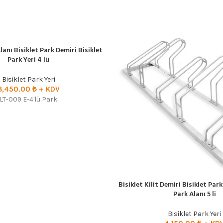
lanı Bisiklet Park Demiri Bisiklet
Park Yeri 4 lü
Bisiklet Park Yeri
3,450.00
₺
+ KDV
LT-009 E-4'lü Park
Bisiklet Kilit Demiri Bisiklet Park
SEÇENEKLER
Park Alanı 5 li
Bisiklet Park Yeri