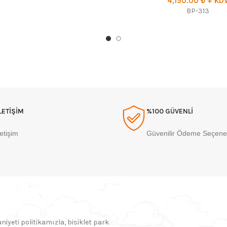
4,150.00
₺
+ KD
BP-313
İLETİŞİM
%100 GÜVENLİ
letişim
Güvenilir Ödeme Seçenek
yeti politikamızla, bisiklet park