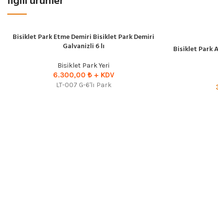
İlgili ürünler
Bisiklet Park Etme Demiri Bisiklet Park Demiri
SEPETE EKLE
SEÇENEKLER
Galvanizli 6 lı
Bisiklet Park A
Bisiklet Park Yeri
6.300,00
₺ + KDV
LT-007 G-6'lı Park