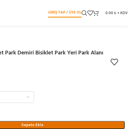
GIRIŞ YAP / ÜYE OL
0.00
₺
+ KDV
let Park Demiri Bisiklet Park Yeri Park Alanı
Sepete Ekle