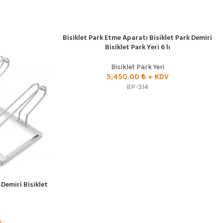
Bisiklet Park Etme Aparatı Bisiklet Park Demiri
SEÇENEKLER
Bisiklet Park Yeri 6 lı
Bisiklet Park Yeri
5,450.00
₺
+ KDV
BP-314
 Demiri Bisiklet