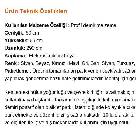
Ürün Teknik Özellikleri
Kullanılan Malzeme Özelliği :
Profil demir malzeme
Genişlik:
50 cm
Yükseklik:
66 cm
Uzunluk:
290 cm
Kaplama :
Elektrostatik toz boya
Renk :
Siyah, Beyaz, Kırmızı, Mavi, Gri, Sarı, Siyah, Turkuaz,
Paketleme :
Üretimi tamamlanan park yerleri sevkiyatı sağla
yapılarak gönderime hazır hale getirilmektedir. Montaj için ge
Kentlerdeki nüfus yoğunluğu ve çevre kirliliğini azaltmak için
kullanılmaya başlandı. Tamamen el işçiliği ile kullanım amacın
demiri portatif olan bisiklet parkı, istenildiğinde kolaylıkla çı
park etmekte ve düzenli diziliş sağlamaktadır. 10 lu olarak kullan
ve ölçüleri ile iç ve dış mekanlarda kullanım için uygundur.