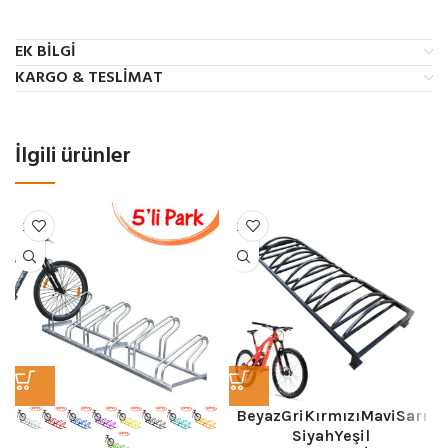
EK BILGI
KARGO & TESLIMAT
İlgili ürünler
Beyaz
Gri
Kırmızı
Mavi
Sarı
Siyah
Yeşil