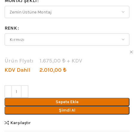
MONTAJ ŞEKLI
RENK
Ürün Fiyatı
1.675,00
₺ + KDV
KDV Dahil
2.010,00
₺
Sepete Ekle
Şimdi Al
Karşılaştır