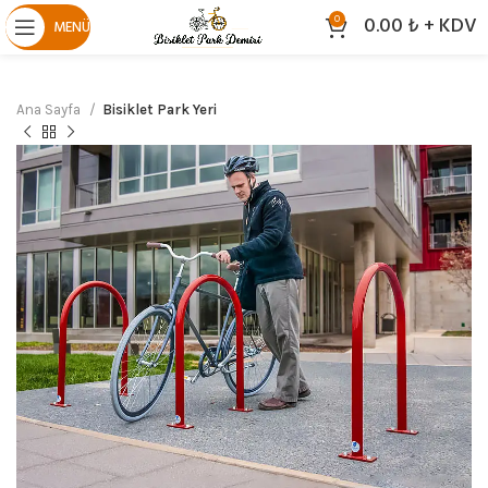
0.00
₺
+ KDV
0
MENÜ
Ana Sayfa
Bisiklet Park Yeri