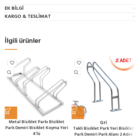
EK BILGI
KARGO & TESLIMAT
İlgili ürünler
Metal Bisiklet Parkı Bisiklet
Gri
Park Demiri Bisiklet Koyma Yeri
Tekli Bisiklet Park Yeri Bisiklet
4’lü
Park Demiri Park Alanı 2 Adet