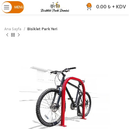
0.00
₺
+ KDV
0
MENÜ
Ana Sayfa
Bisiklet Park Yeri